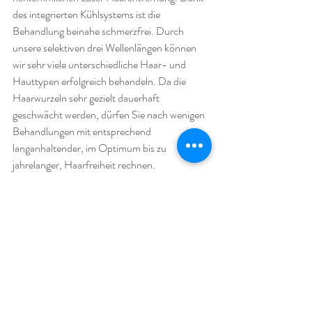
des integrierten Kühlsystems ist die 
Behandlung beinahe schmerzfrei. Durch 
unsere selektiven drei Wellenlängen können 
wir sehr viele unterschiedliche Haar- und 
Hauttypen erfolgreich behandeln. Da die 
Haarwurzeln sehr gezielt dauerhaft 
geschwächt werden, dürfen Sie nach wenigen 
Behandlungen mit entsprechend 
langanhaltender, im Optimum bis zu 
jahrelanger, Haarfreiheit rechnen.
Hauttyp /Haartyp
In der Dermatologischen Medizin 
unterscheidet man 6 verschiedene Hauttypen 
von weiss bis schwarz. Mit unseren drei 
Wellenlängen können wir ein sehr breites 
Spektrum behandeln. Bei sehr dunkler oder 
schwarzer Haut ist Haarentfernung mittels 