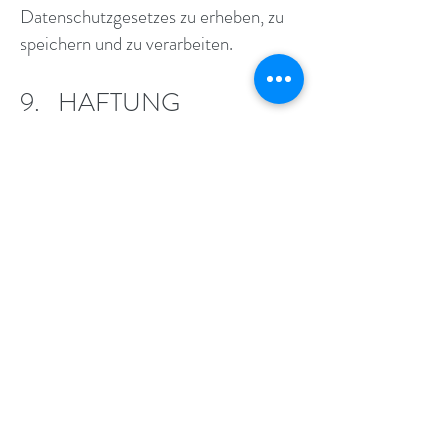
Datenschutzgesetzes zu erheben, zu
speichern und zu verarbeiten.
9. HAFTUNG
Die Haftung von natural-sugaring.ch
und ihrer Hilfspersonen für leichtes
Verschulden wird wegbedungen. Es
besteht keine Haftung für reine
Vermögensschäden und entgangenen
Gewinn. natural-sugaring.ch hat eine
Haftpflichtversicherung
abgeschlossen.
10. GERICHTSSTAND
UND ERFÜLLUNGSORT